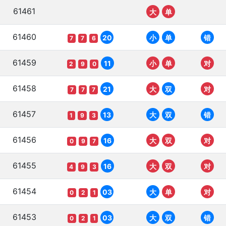
61461
大
单
61460
20
小
单
错
7
7
6
61459
11
小
单
对
2
9
0
61458
21
大
双
对
7
7
7
61457
13
大
双
错
1
9
3
61456
16
大
双
对
0
9
7
61455
16
大
双
对
4
9
3
61454
03
大
单
对
0
2
1
61453
03
大
双
错
0
2
1