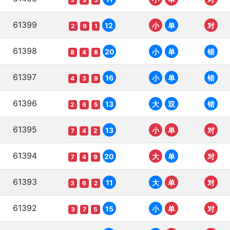
61399
12
小
单
对
2
9
1
61398
20
小
单
错
8
4
8
61397
16
小
单
错
4
3
9
61396
13
大
双
错
2
6
5
61395
13
小
单
对
7
4
2
61394
20
大
单
对
7
4
9
61393
11
大
单
对
3
6
2
61392
15
小
单
对
3
7
5