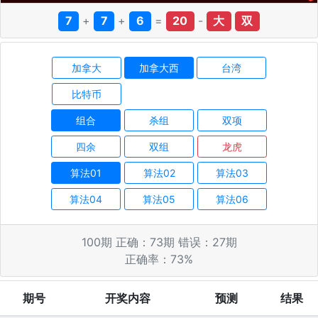
7
+
7
+
6
=
20
-
大
双
加拿大
加拿大西
台湾
比特币
组合
杀组
双项
四余
双组
龙虎
算法01
算法02
算法03
算法04
算法05
算法06
100
期 正确：
73
期 错误：
27
期
正确率：
73
%
期号
开奖内容
预测
结果