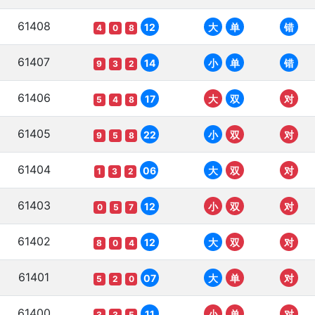
61408
12
大
单
错
4
0
8
61407
14
小
单
错
9
3
2
61406
17
大
双
对
5
4
8
61405
22
小
双
对
9
5
8
61404
06
大
双
对
1
3
2
61403
12
小
双
对
0
5
7
61402
12
大
双
对
8
0
4
61401
07
大
单
对
5
2
0
61400
11
小
单
对
3
3
5