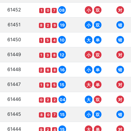
61452
08
小
双
对
1
0
7
61451
19
小
双
错
8
2
9
61450
10
大
单
错
1
5
4
61449
12
小
双
对
1
3
8
61448
16
小
单
错
2
6
8
61447
15
大
单
对
1
9
5
61446
04
大
双
对
0
2
2
61445
15
小
双
错
8
0
7
61444
15
大
单
对
9
2
4