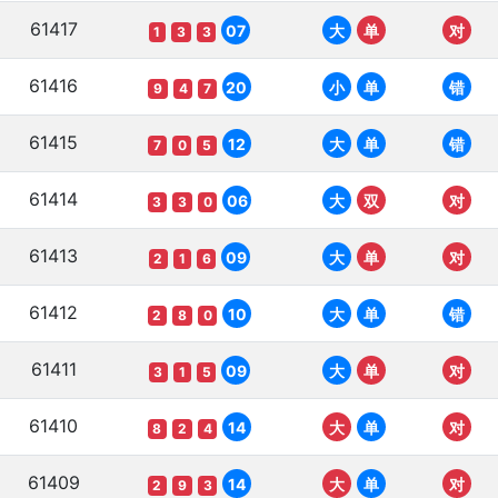
61417
07
大
单
对
1
3
3
61416
20
小
单
错
9
4
7
61415
12
大
单
错
7
0
5
61414
06
大
双
对
3
3
0
61413
09
大
单
对
2
1
6
61412
10
大
单
错
2
8
0
61411
09
大
单
对
3
1
5
61410
14
大
单
对
8
2
4
61409
14
大
单
对
2
9
3