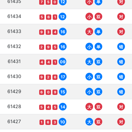
61435
12
小
单
对
7
5
0
61434
12
小
双
对
5
6
1
61433
16
大
单
对
9
3
4
61432
16
小
单
错
2
9
5
61431
09
大
双
错
4
4
1
61430
17
小
双
错
9
2
6
61429
15
小
双
错
6
0
9
61428
14
大
双
对
5
4
5
61427
10
大
双
对
1
6
3