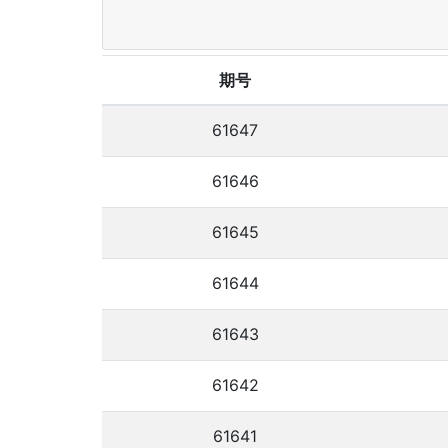
期号
61647
61646
61645
61644
61643
61642
61641