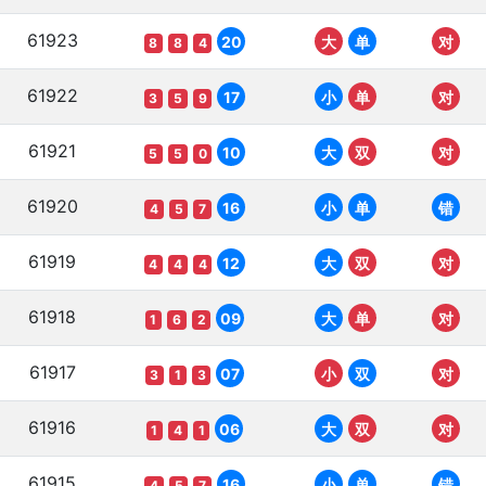
61923
20
大
单
对
8
8
4
61922
17
小
单
对
3
5
9
61921
10
大
双
对
5
5
0
61920
16
小
单
错
4
5
7
61919
12
大
双
对
4
4
4
61918
09
大
单
对
1
6
2
61917
07
小
双
对
3
1
3
61916
06
大
双
对
1
4
1
61915
16
小
单
错
4
5
7