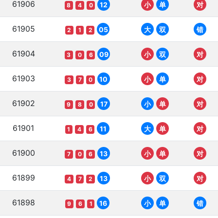
61906
12
小
单
对
8
4
0
61905
05
大
双
错
2
1
2
61904
09
小
双
对
3
0
6
61903
10
小
单
对
3
7
0
61902
17
小
单
对
9
8
0
61901
11
大
单
对
1
4
6
61900
13
小
单
对
7
0
6
61899
13
小
双
对
4
7
2
61898
16
小
单
错
9
6
1