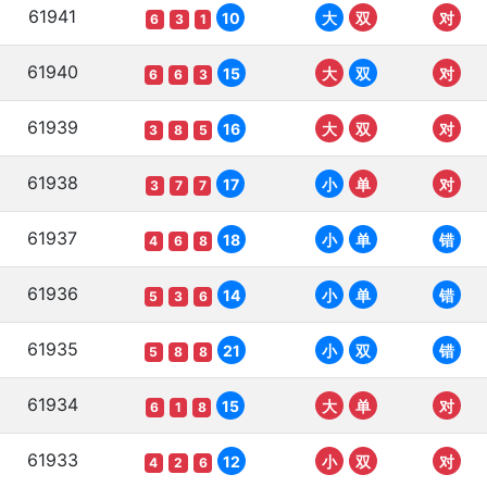
61941
10
大
双
对
6
3
1
61940
15
大
双
对
6
6
3
61939
16
大
双
对
3
8
5
61938
17
小
单
对
3
7
7
61937
18
小
单
错
4
6
8
61936
14
小
单
错
5
3
6
61935
21
小
双
错
5
8
8
61934
15
大
单
对
6
1
8
61933
12
小
双
对
4
2
6