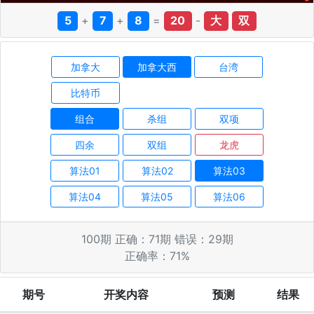
5
+
7
+
8
=
20
-
大
双
加拿大
加拿大西
台湾
比特币
组合
杀组
双项
四余
双组
龙虎
算法01
算法02
算法03
算法04
算法05
算法06
100
期 正确：
71
期 错误：
29
期
正确率：
71
%
期号
开奖内容
预测
结果