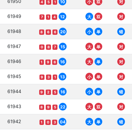
61950
10
小
双
对
4
5
1
61949
12
大
双
对
7
1
4
61948
20
小
单
错
8
6
6
61947
15
大
单
对
0
8
7
61946
16
大
单
对
1
9
6
61945
13
小
单
对
9
3
1
61944
16
小
单
错
9
2
5
61943
22
大
双
对
8
9
5
61942
04
大
单
错
1
0
3