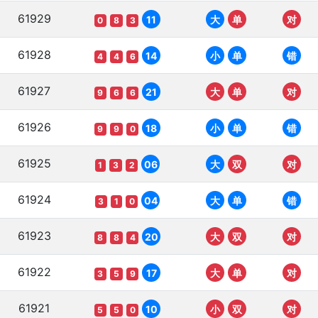
61929
11
大
单
对
0
8
3
61928
14
小
单
错
4
4
6
61927
21
大
单
对
9
6
6
61926
18
小
单
错
9
9
0
61925
06
大
双
对
1
3
2
61924
04
大
单
错
3
1
0
61923
20
大
双
对
8
8
4
61922
17
大
单
对
3
5
9
61921
10
小
双
对
5
5
0