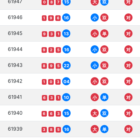
61947
15
大
双
对
0
8
7
61946
16
小
双
对
1
9
6
61945
13
小
单
对
9
3
1
61944
16
小
双
对
9
2
5
61943
22
小
双
对
8
9
5
61942
04
小
双
对
1
0
3
61941
10
小
单
对
6
3
1
61940
15
大
双
对
6
6
3
61939
16
大
单
对
3
8
5