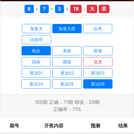
8
+
7
+
3
=
18
-
大
双
加拿大
加拿大西
台湾
比特币
组合
杀组
双项
四余
双组
龙虎
算法01
算法02
算法03
算法04
算法05
算法06
100
期 正确：
71
期 错误：
29
期
正确率：
71
%
期号
开奖内容
预测
结果