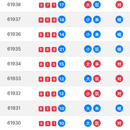
61938
17
大
双
对
3
7
7
61937
18
小
单
错
4
6
8
61936
14
小
单
错
5
3
6
61935
21
小
双
错
5
8
8
61934
15
大
单
对
6
1
8
61933
12
大
双
对
4
2
6
61932
12
小
双
对
8
1
3
61931
10
大
单
错
8
2
0
61930
10
大
双
对
4
5
1