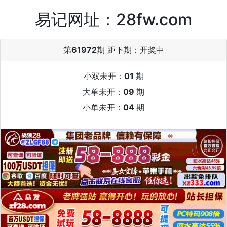
易记网址：28fw.com
第
61972
期 距下期：
开奖中
小双未开：
01
期
大单未开：
09
期
小单未开：
04
期