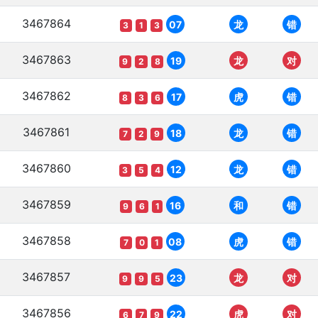
3467864
07
龙
错
3
1
3
3467863
19
龙
对
9
2
8
3467862
17
虎
错
8
3
6
3467861
18
龙
错
7
2
9
3467860
12
龙
错
3
5
4
3467859
16
和
错
9
6
1
3467858
08
虎
错
7
0
1
3467857
23
龙
对
9
9
5
3467856
22
虎
对
6
7
9