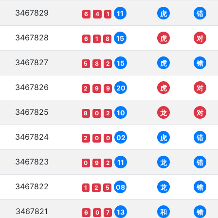
3467829
11
虎
错
6
4
1
3467828
15
虎
对
6
1
8
3467827
15
虎
错
5
8
2
3467826
20
虎
对
2
9
9
3467825
10
龙
对
8
0
2
3467824
02
虎
错
2
0
0
3467823
11
龙
错
0
9
2
3467822
08
龙
错
1
2
5
3467821
13
和
错
6
0
7