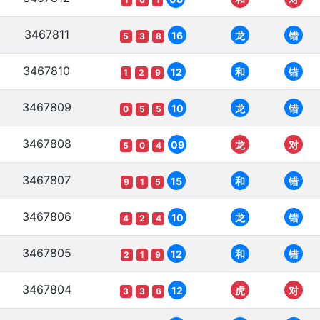
3467811
16
龙
错
5
3
8
3467810
12
和
错
1
2
9
3467809
10
龙
错
0
5
5
3467808
09
龙
对
5
0
4
3467807
15
和
错
9
1
5
3467806
10
龙
错
4
2
4
3467805
12
和
错
2
1
9
3467804
12
虎
对
3
3
6