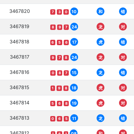
3467820
10
和
错
7
3
0
3467819
24
龙
对
8
9
7
3467818
17
虎
错
6
5
6
3467817
24
龙
对
9
7
8
3467816
15
龙
错
0
8
7
3467815
18
虎
对
1
9
8
3467814
19
虎
对
5
6
8
3467813
11
龙
错
0
6
5
3467812
08
和
对
1
6
1