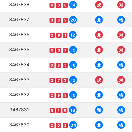
3467838
14
虎
对
6
0
8
3467837
20
龙
错
3
8
9
3467836
12
龙
对
2
9
1
3467835
19
龙
对
9
3
7
3467834
16
龙
错
3
8
5
3467833
12
虎
对
2
7
3
3467832
19
龙
错
2
9
8
3467831
18
和
错
8
1
9
3467830
04
龙
错
2
0
2