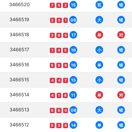
3466520
15
双
错
7
5
3
3466519
08
大
错
2
5
1
3466518
17
单
对
3
9
5
3466517
16
小
错
7
4
5
3466516
16
单
错
5
5
6
3466515
15
小
错
4
4
7
3466514
11
单
对
4
1
6
3466513
08
大
错
0
8
0
3466512
14
单
错
5
3
6