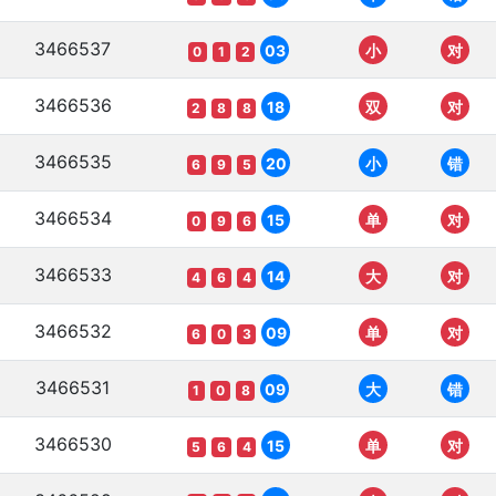
3466537
03
小
对
0
1
2
3466536
18
双
对
2
8
8
3466535
20
小
错
6
9
5
3466534
15
单
对
0
9
6
3466533
14
大
对
4
6
4
3466532
09
单
对
6
0
3
3466531
09
大
错
1
0
8
3466530
15
单
对
5
6
4