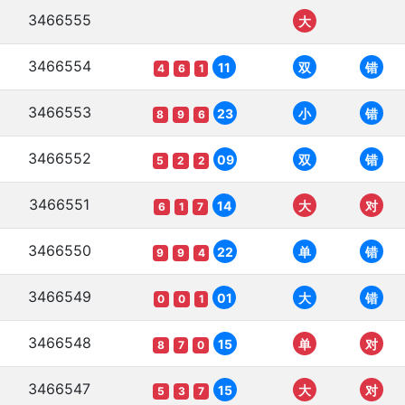
3466555
大
3466554
11
双
错
4
6
1
3466553
23
小
错
8
9
6
3466552
09
双
错
5
2
2
3466551
14
大
对
6
1
7
3466550
22
单
错
9
9
4
3466549
01
大
错
0
0
1
3466548
15
单
对
8
7
0
3466547
15
大
对
5
3
7