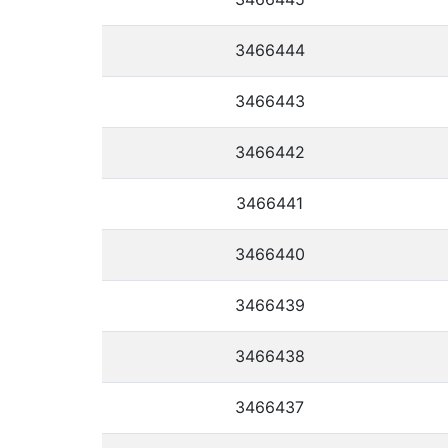
3466444
3466443
3466442
3466441
3466440
3466439
3466438
3466437