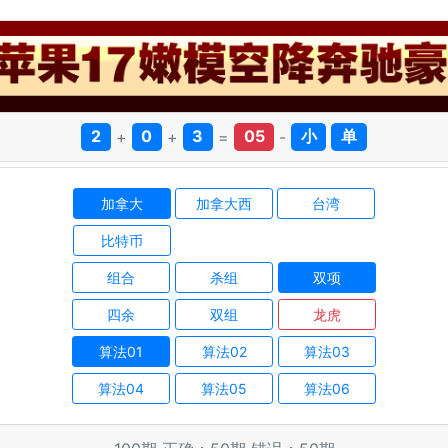
2
+
0
+
3
=
05
-
小
单
加拿大
加拿大西
台湾
比特币
组合
杀组
双项
四余
双组
龙虎
算法01
算法02
算法03
算法04
算法05
算法06