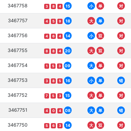
3467758
15
小
单
对
3
8
4
3467757
18
大
单
对
4
5
9
3467756
14
小
双
对
4
6
4
3467755
20
大
双
对
8
8
4
3467754
09
大
单
对
1
5
3
3467753
16
小
单
错
3
8
5
3467752
15
大
单
对
7
5
3
3467751
08
大
单
错
4
0
4
3467750
14
大
双
对
5
6
3