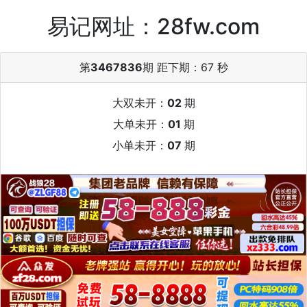
易记网址：28fw.com
第
3467836
期 距下期：
67 秒
大双未开：
02
期
大单未开：
01
期
小单未开：
07
期