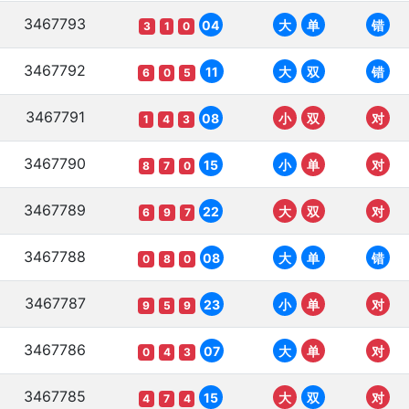
3467793
04
大
单
错
3
1
0
3467792
11
大
双
错
6
0
5
3467791
08
小
双
对
1
4
3
3467790
15
小
单
对
8
7
0
3467789
22
大
双
对
6
9
7
3467788
08
大
单
错
0
8
0
3467787
23
小
单
对
9
5
9
3467786
07
大
单
对
0
4
3
3467785
15
大
双
对
4
7
4