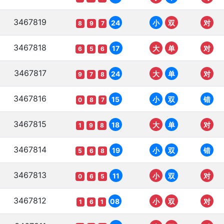
3467819
24
小
双
对
8
9
7
3467818
17
大
单
对
6
5
6
3467817
24
大
单
对
9
7
8
3467816
15
小
双
错
0
8
7
3467815
18
大
单
对
1
9
8
3467814
19
小
双
错
5
6
8
3467813
11
小
双
对
0
6
5
3467812
08
小
双
对
1
6
1