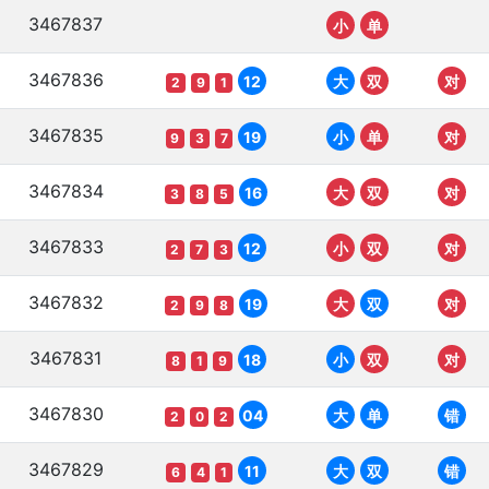
3467837
小
单
3467836
12
大
双
对
2
9
1
3467835
19
小
单
对
9
3
7
3467834
16
大
双
对
3
8
5
3467833
12
小
双
对
2
7
3
3467832
19
大
双
对
2
9
8
3467831
18
小
双
对
8
1
9
3467830
04
大
单
错
2
0
2
3467829
11
大
双
错
6
4
1