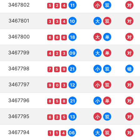
3467802
11
小
双
对
5
2
4
3467801
10
大
双
对
3
3
4
3467800
18
大
单
对
6
6
6
3467799
09
大
单
对
4
2
3
3467798
21
小
双
错
7
5
9
3467797
12
小
双
对
9
0
3
3467796
21
小
单
对
8
5
8
3467795
13
小
双
对
6
2
5
3467794
06
大
双
对
1
1
4