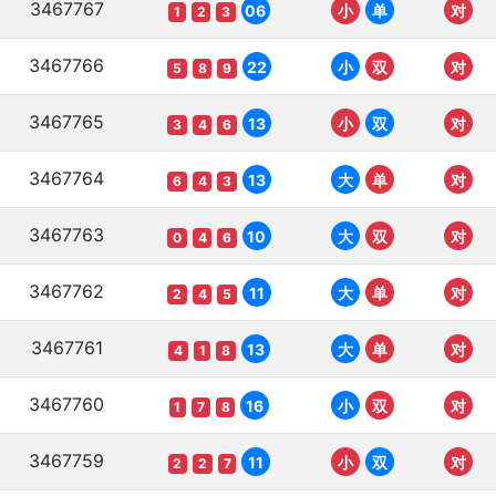
3467767
06
小
单
对
1
2
3
3467766
22
小
双
对
5
8
9
3467765
13
小
双
对
3
4
6
3467764
13
大
单
对
6
4
3
3467763
10
大
双
对
0
4
6
3467762
11
大
单
对
2
4
5
3467761
13
大
单
对
4
1
8
3467760
16
小
双
对
1
7
8
3467759
11
小
双
对
2
2
7