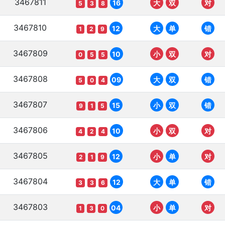
3467811
16
大
双
对
5
3
8
3467810
12
大
单
错
1
2
9
3467809
10
小
双
对
0
5
5
3467808
09
大
双
错
5
0
4
3467807
15
小
双
错
9
1
5
3467806
10
小
双
对
4
2
4
3467805
12
小
单
对
2
1
9
3467804
12
大
单
错
3
3
6
3467803
04
小
单
对
1
3
0