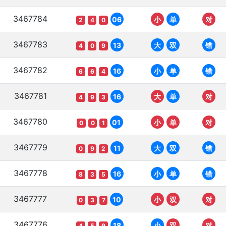
3467784
06
小
单
对
2
4
0
3467783
13
大
双
错
4
0
9
3467782
16
小
单
错
6
6
4
3467781
16
大
单
对
4
9
3
3467780
01
小
单
对
0
0
1
3467779
11
大
双
错
0
9
2
3467778
16
小
单
错
8
3
5
3467777
10
小
双
对
0
3
7
3467776
18
小
双
对
4
5
9