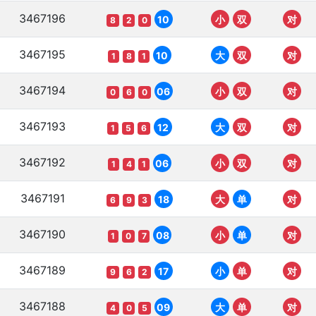
3467196
10
小
双
对
8
2
0
3467195
10
大
双
对
1
8
1
3467194
06
小
双
对
0
6
0
3467193
12
大
双
对
1
5
6
3467192
06
小
双
对
1
4
1
3467191
18
大
单
对
6
9
3
3467190
08
小
单
对
1
0
7
3467189
17
小
单
对
9
6
2
3467188
09
大
单
对
4
0
5