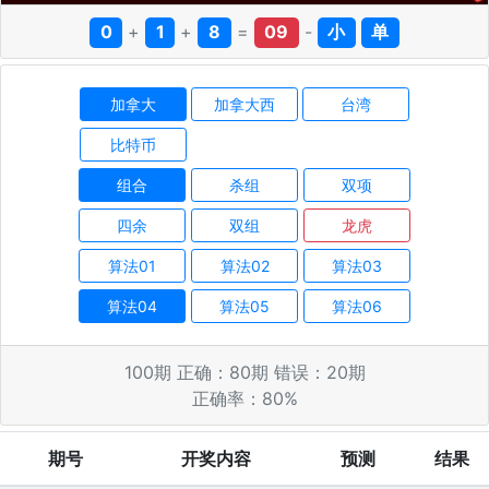
0
+
1
+
8
=
09
-
小
单
加拿大
加拿大西
台湾
比特币
组合
杀组
双项
四余
双组
龙虎
算法01
算法02
算法03
算法04
算法05
算法06
100
期 正确：
80
期 错误：
20
期
正确率：
80
%
期号
开奖内容
预测
结果