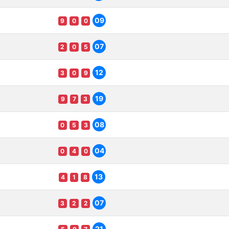
09
9
0
0
07
2
0
5
12
3
0
9
19
9
7
3
08
0
5
3
04
0
4
0
13
4
1
8
07
3
2
2
21