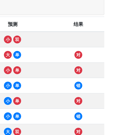
预测
结果
小
双
大
单
对
小
单
对
小
单
错
小
单
对
小
单
错
大
双
对