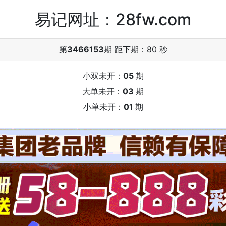
易记网址：28fw.com
第
3466153
期 距下期：
79 秒
小双未开：
05
期
大单未开：
03
期
小单未开：
01
期